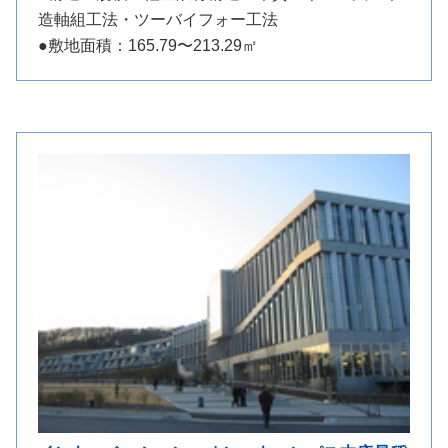
造軸組工法・ツーバイフォー工法
●敷地面積：165.79〜213.29㎡