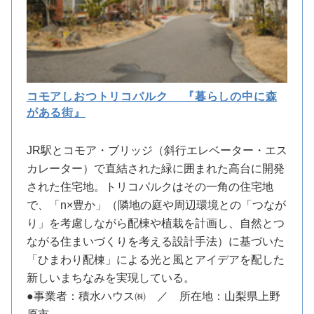
コモアしおつトリコパルク 『暮らしの中に森
がある街』
JR駅とコモア・ブリッジ（斜行エレベーター・エス
カレーター）で直結された緑に囲まれた高台に開発
された住宅地。トリコパルクはその一角の住宅地
で、「n×豊か」（隣地の庭や周辺環境との「つなが
り」を考慮しながら配棟や植栽を計画し、自然とつ
ながる住まいづくりを考える設計手法）に基づいた
「ひまわり配棟」による光と風とアイデアを配した
新しいまちなみを実現している。
●事業者：積水ハウス㈱ ／ 所在地：山梨県上野