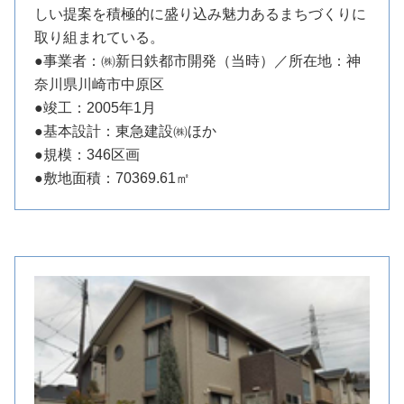
しい提案を積極的に盛り込み魅力あるまちづくりに
取り組まれている。
●事業者：㈱新日鉄都市開発（当時）／所在地：神
奈川県川崎市中原区
●竣工：2005年1月
●基本設計：東急建設㈱ほか
●規模：346区画
●敷地面積：70369.61㎡