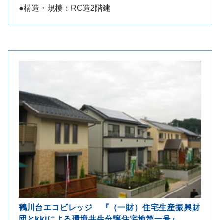
●構造・規模：RC造2階建
鶴川台エコビレッジ 『（一財）住宅生産振興財
団とkkjによる環境共生分譲住宅地第一号』