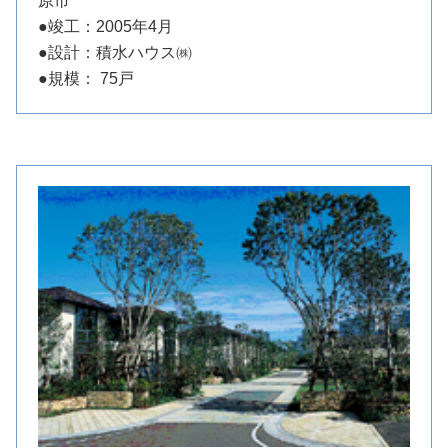
原市
●竣工：2005年4月
●設計：積水ハウス㈱
●規模： 75戸