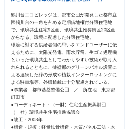
鶴川台エコビレッジは、都市公団が開発した都市庭
園鶴川台の一角を占める定期借地権付分譲住宅地
で、環境共生住宅9区画、環境共生推奨街区20区画
からなる、環境に配慮した分譲住宅地。
環境に対する供給者側の思いをエンドユーザーに伝
えるために、太陽光発電、雨水貯留、生ゴミ処理機
といった環境共生としてわかりやすい技術が取り入
れられるとともに、擁壁部のグリーンパネル設置に
よる連続した緑の形成や植栽インターロッキングに
よる駐車場等、外構植栽に十分配慮されている。
●事業者：都市基盤整備公団 ／ 所在地：東京都
町田市
●コーディネート：（一財）住宅生産振興財団
（一社）環境共生住宅推進協議会
●竣工：2003年
●構造・規模：軽量鉄骨構造・木質パネル工法・木