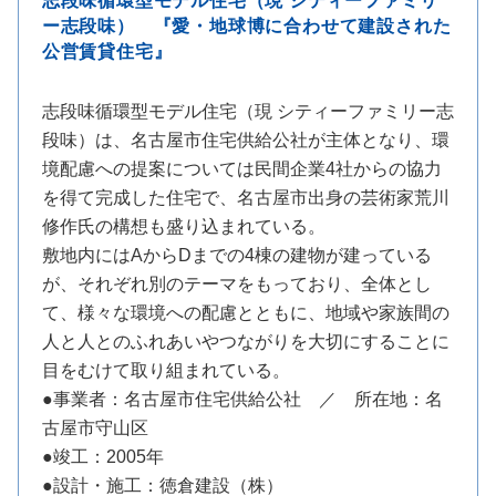
志段味循環型モデル住宅（現 シティーファミリ
ー志段味） 『愛・地球博に合わせて建設された
公営賃貸住宅』
志段味循環型モデル住宅（現 シティーファミリー志
段味）は、名古屋市住宅供給公社が主体となり、環
境配慮への提案については民間企業4社からの協力
を得て完成した住宅で、名古屋市出身の芸術家荒川
修作氏の構想も盛り込まれている。
敷地内にはAからDまでの4棟の建物が建っている
が、それぞれ別のテーマをもっており、全体とし
て、様々な環境への配慮とともに、地域や家族間の
人と人とのふれあいやつながりを大切にすることに
目をむけて取り組まれている。
●事業者：名古屋市住宅供給公社 ／ 所在地：名
古屋市守山区
●竣工：2005年
●設計・施工：徳倉建設（株）