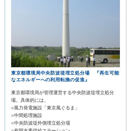
東京都環境局中央防波堤埋立処分場 『再生可能
なエネルギーへの利用転換の促進』
東京都環境局が管理運営する中央防波堤埋立処分
場。具体的には、
○風力発電施設「東京風ぐるま」
○中間処理施設
○中央防波堤外側埋立処分場
○有明水素供給ステーション