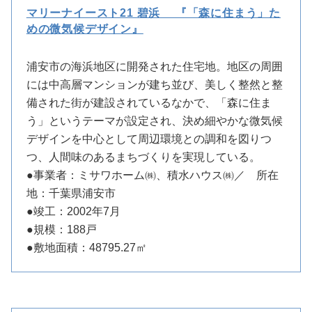
マリーナイースト21 碧浜 『「森に住まう」た
めの微気候デザイン』
浦安市の海浜地区に開発された住宅地。地区の周囲
には中高層マンションが建ち並び、美しく整然と整
備された街が建設されているなかで、「森に住ま
う」というテーマが設定され、決め細やかな微気候
デザインを中心として周辺環境との調和を図りつ
つ、人間味のあるまちづくりを実現している。
●事業者：ミサワホーム㈱、積水ハウス㈱／ 所在
地：千葉県浦安市
●竣工：2002年7月
●規模：188戸
●敷地面積：48795.27㎡