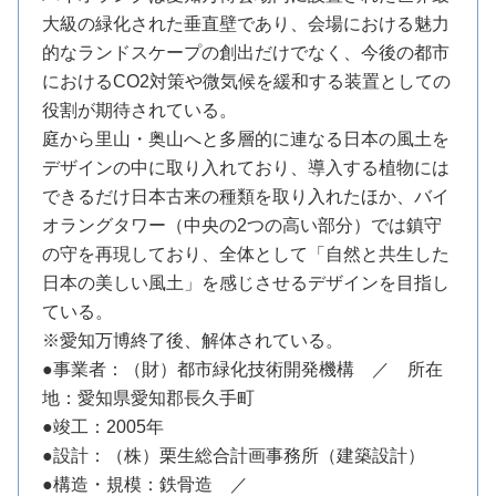
大級の緑化された垂直壁であり、会場における魅力
的なランドスケープの創出だけでなく、今後の都市
におけるCO2対策や微気候を緩和する装置としての
役割が期待されている。
庭から里山・奥山へと多層的に連なる日本の風土を
デザインの中に取り入れており、導入する植物には
できるだけ日本古来の種類を取り入れたほか、バイ
オラングタワー（中央の2つの高い部分）では鎮守
の守を再現しており、全体として「自然と共生した
日本の美しい風土」を感じさせるデザインを目指し
ている。
※愛知万博終了後、解体されている。
●事業者：（財）都市緑化技術開発機構 ／ 所在
地：愛知県愛知郡長久手町
●竣工：2005年
●設計：（株）栗生総合計画事務所（建築設計）
●構造・規模：鉄骨造 ／