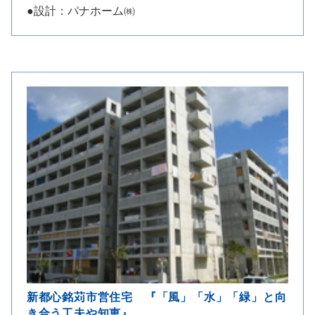
●設計：パナホーム㈱
新都心銘苅市営住宅 『「風」「水」「緑」と向
き合う工夫や知恵』