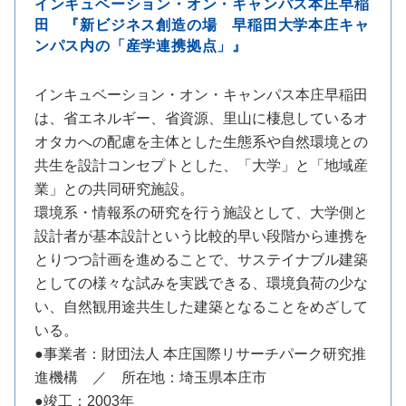
インキュベーション・オン・キャンパス本庄早稲
田 『新ビジネス創造の場 早稲田大学本庄キャ
ンパス内の「産学連携拠点」』
インキュベーション・オン・キャンパス本庄早稲田
は、省エネルギー、省資源、里山に棲息しているオ
オタカへの配慮を主体とした生態系や自然環境との
共生を設計コンセプトとした、「大学」と「地域産
業」との共同研究施設。
環境系・情報系の研究を行う施設として、大学側と
設計者が基本設計という比較的早い段階から連携を
とりつつ計画を進めることで、サステイナブル建築
としての様々な試みを実践できる、環境負荷の少な
い、自然観用途共生した建築となることをめざして
いる。
●事業者：財団法人 本庄国際リサーチパーク研究推
進機構 ／ 所在地：埼玉県本庄市
●竣工：2003年