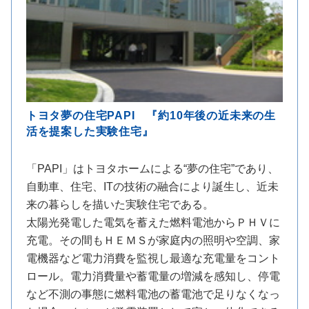
トヨタ夢の住宅PAPI 『約10年後の近未来の生
活を提案した実験住宅』
「PAPI」はトヨタホームによる“夢の住宅”であり、
自動車、住宅、ITの技術の融合により誕生し、近未
来の暮らしを描いた実験住宅である。
太陽光発電した電気を蓄えた燃料電池からＰＨＶに
充電。その間もＨＥＭＳが家庭内の照明や空調、家
電機器など電力消費を監視し最適な充電量をコント
ロール。電力消費量や蓄電量の増減を感知し、停電
など不測の事態に燃料電池の蓄電池で足りなくなっ