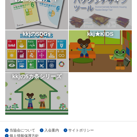
kkjのSDGs
kkj★KIDS
kkjの5カ条シリーズ
当協会について
入会案内
サイトポリシー
個人情報保護方針