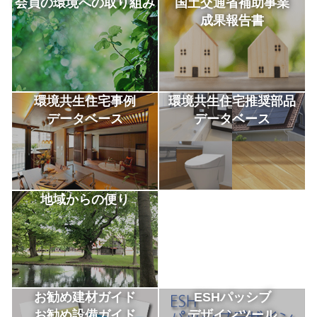
会員の環境への取り組み
国土交通省補助事業
成果報告書
環境共生住宅事例
環境共生住宅推奨部品
データベース
データベース
地域からの便り
お勧め建材ガイド
ESHパッシブ
お勧め設備ガイド
デザインツール