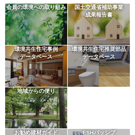
会員の環境への取り組み
国土交通省補助事業
成果報告書
環境共生住宅事例
環境共生住宅推奨部品
データベース
データベース
地域からの便り
お勧め建材ガイド
ESHパッシブ