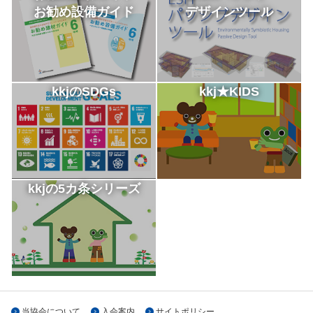
お勧め設備ガイド
デザインツール
kkjのSDGs
kkj★KIDS
kkjの5カ条シリーズ
当協会について
入会案内
サイトポリシー