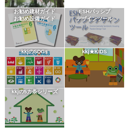
お勧め建材ガイド
ESHパッシブ
お勧め設備ガイド
デザインツール
kkjのSDGs
kkj★KIDS
kkjの5カ条シリーズ