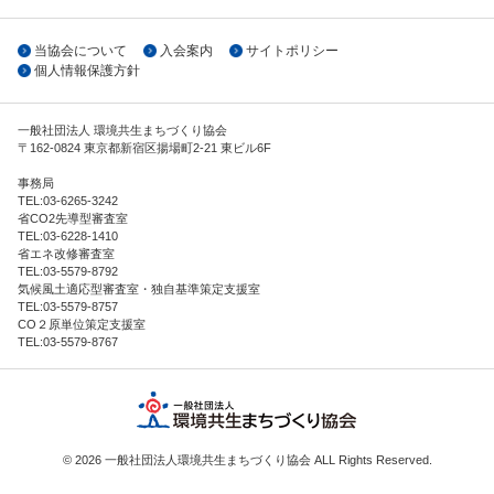
当協会について
入会案内
サイトポリシー
個人情報保護方針
一般社団法人 環境共生まちづくり協会
〒
162-0824
東京都
新宿区
揚場町2-21 東ビル6F
事務局
TEL:
03-6265-3242
省CO2先導型審査室
TEL:
03-6228-1410
省エネ改修審査室
TEL:
03-5579-8792
気候風土適応型審査室・独自基準策定支援室
TEL:
03-5579-8757
CO２原単位策定支援室
TEL:
03-5579-8767
© 2026 一般社団法人環境共生まちづくり協会 ALL Rights Reserved.