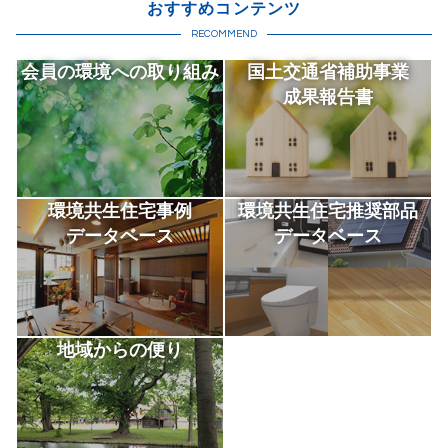
おすすめコンテンツ
RECOMMEND
会員の環境への取り組み
国土交通省補助事業
成果報告書
環境共生住宅事例
環境共生住宅推奨部品
データベース
データベース
地域からの便り