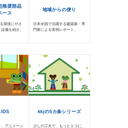
宅推奨部品
地域からの便り
ベース
する環境にやさ
日本全国で活躍する建築家・専
・設備を紹介。
門家による実例レポート。
KIDS
kkjの5カ条シリーズ
ト。アニメーシ
少しの工夫で、もっとエコに、