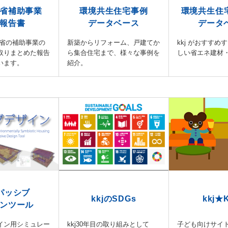
省補助事業
環境共生住宅事例
環境共生住
報告書
データベース
データ
通省の補助事業の
新築からリフォーム、戸建てか
kkj がおすすめ
取りまとめた報告
ら集合住宅まで、様々な事例を
しい省エネ建材
います。
紹介。
Hパッシブ
kkjのSDGs
kkj★
ンツール
イン用シミュレー
kkj30年目の取り組みとして
子ども向けサイ