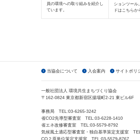
員の環境への取り組みを紹介し
ションツール
ています。
ドはこちらか
当協会について
入会案内
サイトポリ
一般社団法人 環境共生まちづくり協会
〒
162-0824
東京都
新宿区
揚場町2-21 東ビル6F
事務局
TEL:
03-6265-3242
省CO2先導型審査室
TEL:
03-6228-1410
省エネ改修審査室
TEL:
03-5579-8792
気候風土適応型審査室・独自基準策定支援室
TE
CO２原単位策定支援室
TEL:
03-5579-8767