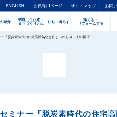
会員専用
ページ
ENGLISH
サイトマップ
お問
団法人環境共生まちづくり協会
環境共生住宅・
建てる・
の紹介
住む・暮らす
まちづくりとは
リフォームする
ー『脱炭素時代の住宅高断熱化と住まいの方向 』11/1開催
流セミナー『脱炭素時代の住宅高