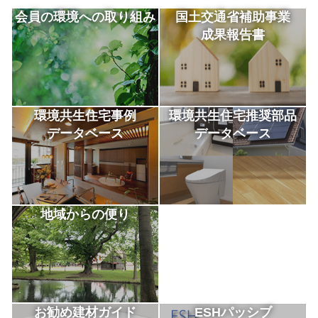
会員の環境への取り組み
国土交通省補助事業
成果報告書
環境共生住宅事例
環境共生住宅推奨部品
データベース
データベース
地域からの便り
お勧め建材ガイド
ESHパッシブ