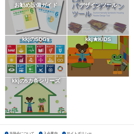
お勧め設備ガイド
デザインツール
kkjのSDGs
kkj★KIDS
kkjの5カ条シリーズ
当協会について
入会案内
サイトポリシー