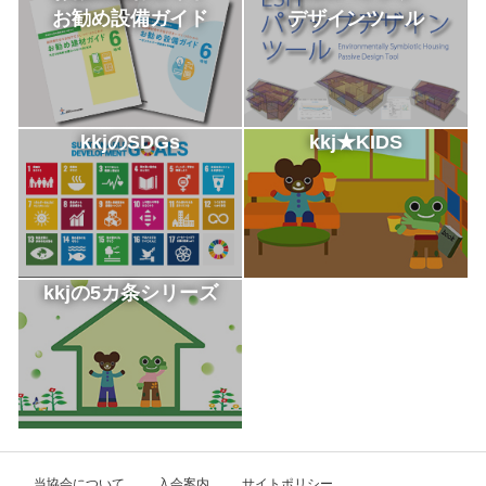
お勧め設備ガイド
デザインツール
kkjのSDGs
kkj★KIDS
kkjの5カ条シリーズ
当協会について
入会案内
サイトポリシー