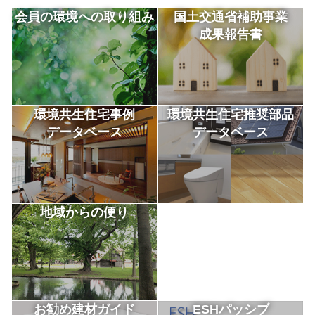
会員の環境への取り組み
国土交通省補助事業
成果報告書
環境共生住宅事例
環境共生住宅推奨部品
データベース
データベース
地域からの便り
お勧め建材ガイド
ESHパッシブ