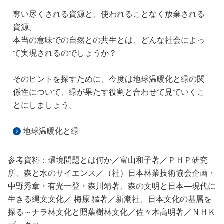
奪い尽くされる資源と、使われることなく放棄される
資源。
本当の意味での自然との共生とは、どんな社会によっ
て実現されるのでしょうか？
そのヒントを探すために、今度は地球温暖化と緑の関
係性について、緑が果たす役割と合わせて見ていくこ
とにしましょう。
地球温暖化と緑
参考資料：環境問題とは何か／富山和子著／ＰＨＰ研究
所、森と水のサイエンス／（社）日本林業技術協会企画・
中野秀章・有光一登・森川靖著、森の文明と日本―現代に
生きる縄文文化／ 梅原 猛著／新潮社、日本文化の基層を
探る～ナラ林文化と照葉樹林文化／佐々木高明著／ＮＨＫ