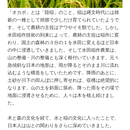
「オカボ」とは「陸稲」のこと。稲は縄文時代には雑
穀の一種として焼畑で少しだけ育てられていたようで
す。そして農耕の主役はアワやイモ類でした。しかし
水田稲作技術の到来によって、農耕の主役は稲作に変
わり、国土の森林の３分の１を水田に変えるほど日本
の中に浸透していきました。そして水田稲作農業は、
山の整備・川の整備とも深く根付いていきます。元々
急傾斜な日本の地形は、雨が降るとそのまま川に流れ
込むような構造をしていたためです。降雨のあとに、
土砂が川下の田んぼに押し寄せれば、収穫は絶望的に
なります。山の土を斜面に留め、降った雨をその場で
地面に浸透させるために、人々は木を植え続けまし
た。
木と森の文化を経て、水と稲の文化に入ったことで、
日本人は山との関わりをさらに深めていきました。