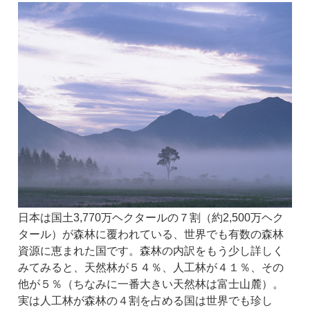
日本は国土3,770万ヘクタールの７割（約2,500万ヘク
タール）が森林に覆われている、世界でも有数の森林
資源に恵まれた国です。森林の内訳をもう少し詳しく
みてみると、天然林が５４％、人工林が４１％、その
他が５％（ちなみに一番大きい天然林は富士山麓）。
実は人工林が森林の４割を占める国は世界でも珍し