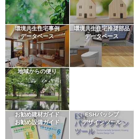
環境共生住宅事例
環境共生住宅推奨部品
データベース
データベース
地域からの便り
お勧め建材ガイド
ESHパッシブ
お勧め設備ガイド
デザインツール