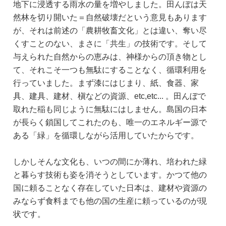
地下に浸透する雨水の量を増やしました。田んぼは天
然林を切り開いた＝自然破壊だという意見もあります
が、それは前述の「農耕牧畜文化」とは違い、奪い尽
くすことのない、まさに「共生」の技術です。そして
与えられた自然からの恵みは、神様からの頂き物とし
て、それこそ一つも無駄にすることなく、循環利用を
行っていました。まず漆にはじまり、紙、食器、家
具、建具、建材、槇などの資源、etc,etc... 。田んぼで
取れた稲も同じように無駄にはしません。島国の日本
が長らく鎖国してこれたのも、唯一のエネルギー源で
ある「緑」を循環しながら活用していたからです。
しかしそんな文化も、いつの間にか薄れ、培われた緑
と暮らす技術も姿を消そうとしています。かつて他の
国に頼ることなく存在していた日本は、建材や資源の
みならず食料までも他の国の生産に頼っているのが現
状です。