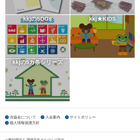
kkjのSDGs
kkj★KIDS
kkjの5カ条シリーズ
当協会について
入会案内
サイトポリシー
個人情報保護方針
一般社団法人 環境共生まちづくり協会