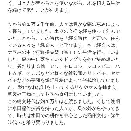
く、日本人が昔から木を使いながら、木を植える生活
を続けて来たことが伺えます。
今から約１万２千年前、人々は豊かな森の恵みによっ
て暮らしていました。土器の文様を縄を使って刻んで
いたことから、この時代を「縄文時代」と言い、住ん
でいる人々を「縄文人」と呼びます。さて縄文人は、
ナラ林の中で狩猟採集型（※１）の生活を行っていま
した。森の中に落ちているドングリを拾い集め焼いた
り、煮たりする他、アワ、モロコシ、シコクビエ、ハ
トムギ、オカボなどの様々な雑穀類とサトイモ、ヤマ
イモなどの芋類を焼畑農耕によって半栽培していまし
た。 秋になれば川を上ってくるサケやマスを捕まえ、
薫製や干物にして冬季の食料にしていました。
この縄文時代は約１万年ほど続きました。そして晩期
に水田稲作技術を持った人々が、島の外からやってき
て、時代は水田での耕作を中心とした稲作文化・弥生
時代へと移り変わりました。